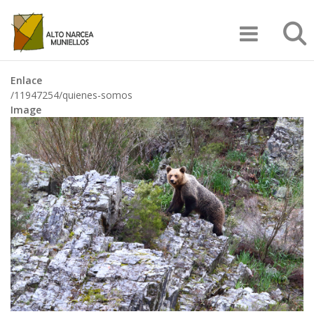
Pasar
Búsqu
al
contenido
principal
Enlace
/11947254/quienes-somos
Image