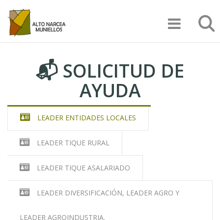
Pasar
Documentación
Búsqu
al
contenido
Solicitud de
principal
Ayuda
📬 SOLICITUD DE
LEADER 2023-2027
AYUDA
LEADER ENTIDADES LOCALES
LEADER TIQUE RURAL
LEADER TIQUE ASALARIADO
LEADER DIVERSIFICACIÓN, LEADER AGRO Y
LEADER AGROINDUSTRIA.