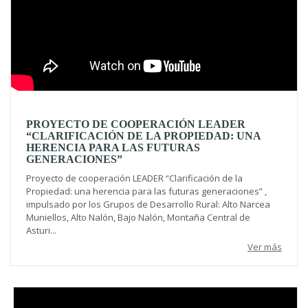
PROYECTO DE COOPERACIÓN LEADER
“CLARIFICACIÓN DE LA PROPIEDAD: UNA
HERENCIA PARA LAS FUTURAS
GENERACIONES”
Proyecto de cooperación LEADER “Clarificación de la
Propiedad: una herencia para las futuras generaciones” ,
impulsado por los Grupos de Desarrollo Rural: Alto Narcea
Muniellos, Alto Nalón, Bajo Nalón, Montaña Central de
Asturi...
Ver más
Video