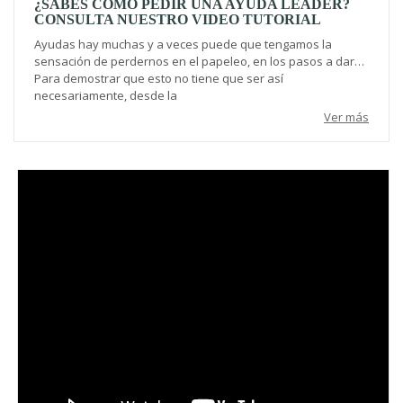
¿SABES CÓMO PEDIR UNA AYUDA LEADER?
CONSULTA NUESTRO VIDEO TUTORIAL
Ayudas hay muchas y a veces puede que tengamos la
sensación de perdernos en el papeleo, en los pasos a dar…
Para demostrar que esto no tiene que ser así
necesariamente, desde la
Ver más
Video