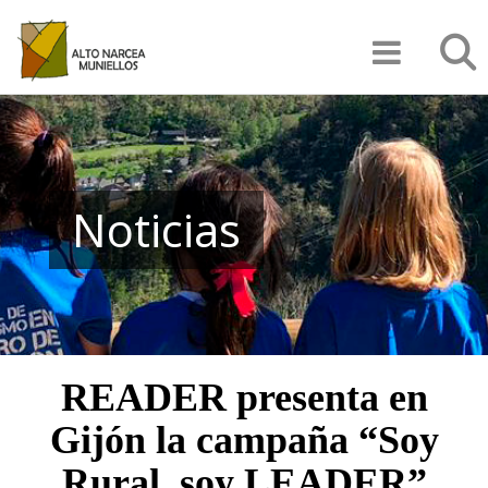
Pasar
Búsqu
al
contenido
principal
Noticias
READER presenta en
Gijón la campaña “Soy
Rural, soy LEADER”