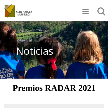
Pasar
Búsqu
al
contenido
principal
Noticias
Premios RADAR 2021