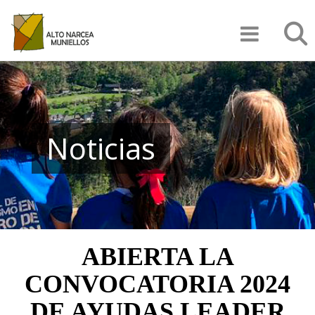
Pasar
Búsqu
al
contenido
principal
Noticias
ABIERTA LA
CONVOCATORIA 2024
DE AYUDAS LEADER