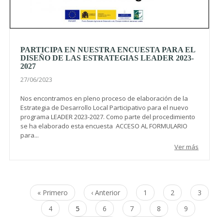
PARTICIPA EN NUESTRA ENCUESTA PARA EL
DISEÑO DE LAS ESTRATEGIAS LEADER 2023-
2027
27/06/2023
Nos encontramos en pleno proceso de elaboración de la
Estrategia de Desarrollo Local Participativo para el nuevo
programa LEADER 2023-2027. Como parte del procedimiento
se ha elaborado esta encuesta ACCESO AL FORMULARIO
para...
Ver más
Paginación
Primera
« Primero
Página
‹ Anterior
Page
1
Page
2
Page
3
página
anterior
Page
4
Página
5
Page
6
Page
7
Page
8
Page
9