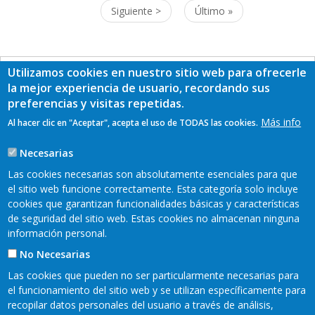
actual
Siguiente
Siguiente >
Última
Último »
página
página
Utilizamos cookies en nuestro sitio web para ofrecerle
la mejor experiencia de usuario, recordando sus
preferencias y visitas repetidas.
Más info
Al hacer clic en "Aceptar", acepta el uso de TODAS las cookies.
Necesarias
Las cookies necesarias son absolutamente esenciales para que
el sitio web funcione correctamente. Esta categoría solo incluye
cookies que garantizan funcionalidades básicas y características
de seguridad del sitio web. Estas cookies no almacenan ninguna
información personal.
No Necesarias
Las cookies que pueden no ser particularmente necesarias para
el funcionamiento del sitio web y se utilizan específicamente para
Mapa web
Aviso legal
recopilar datos personales del usuario a través de análisis,
Pie
Política de privacidad
Cookies