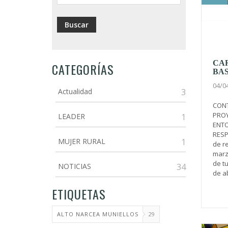
CA
CATEGORÍAS
BA
04/0
Actualidad
3
CONT
PROY
LEADER
1
ENTO
RESP
MUJER RURAL
1
de r
marz
de tu
NOTICIAS
34
de ab
ETIQUETAS
ALTO NARCEA MUNIELLOS
29