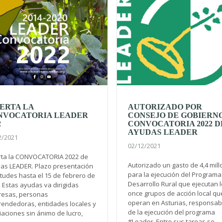
ERTA LA
AUTORIZADO POR
NVOCATORIA LEADER
CONSEJO DE GOBIERN
2
CONVOCATORIA 2022 D
AYUDAS LEADER
2/2021
02/12/2021
rta la CONVOCATORIA 2022 de
Autorizado un gasto de 4,4 mil
as LEADER. Plazo presentación
para la ejecución del Programa
itudes hasta el 15 de febrero de
Desarrollo Rural que ejecutan 
 Estas ayudas va dirigidas
once grupos de acción local qu
esas, personas
operan en Asturias, responsab
endedoras, entidades locales y
de la ejecución del programa
iaciones sin ánimo de lucro,
#Leader. Entre sus tareas se...