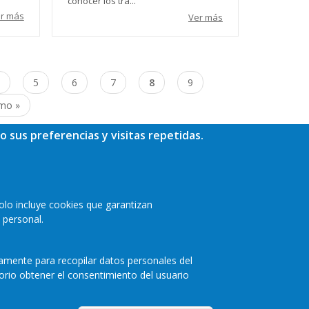
conocer los tra...
r más
Ver más
age
Page
5
Page
6
Page
7
Página
8
Page
9
actual
ima
imo »
ina
o sus preferencias y visitas repetidas.
olo incluye cookies que garantizan
 personal.
camente para recopilar datos personales del
orio obtener el consentimiento del usuario
a de privacidad
Cookies
Accesibilidad