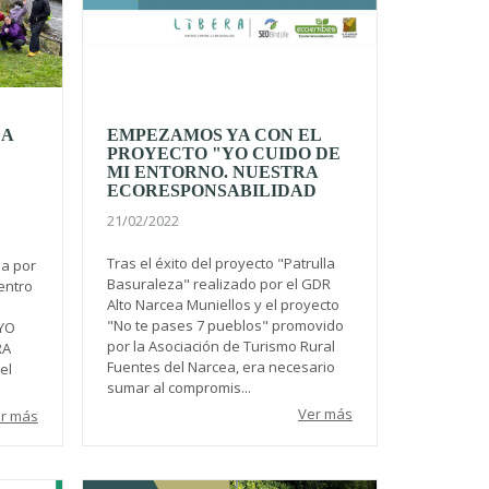
DA
EMPEZAMOS YA CON EL
PROYECTO "YO CUIDO DE
MI ENTORNO. NUESTRA
ECORESPONSABILIDAD
21/02/2022
Tras el éxito del proyecto "Patrulla
da por
Basuraleza" realizado por el GDR
entro
Alto Narcea Muniellos y el proyecto
"No te pases 7 pueblos" promovido
“YO
por la Asociación de Turismo Rural
RA
Fuentes del Narcea, era necesario
el
sumar al compromis...
Ver más
r más