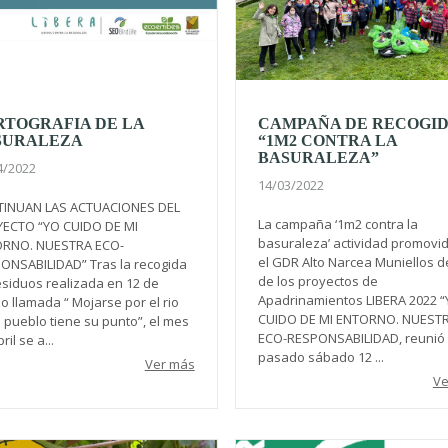
RTOGRAFIA DE LA
CAMPAÑA DE RECOGI
SURALEZA
“1M2 CONTRA LA
BASURALEZA”
4/2022
14/03/2022
INUAN LAS ACTUACIONES DEL
La campaña ‘1m2 contra la
ECTO “YO CUIDO DE MI
basuraleza’ actividad promovi
RNO. NUESTRA ECO-
el GDR Alto Narcea Muniellos d
ONSABILIDAD” Tras la recogida
de los proyectos de
esiduos realizada en 12 de
Apadrinamientos LIBERA 2022 
o llamada “ Mojarse por el rio
CUIDO DE MI ENTORNO. NUEST
 pueblo tiene su punto”, el mes
ECO-RESPONSABILIDAD, reunió 
ril se a...
pasado sábado 12 ...
Ver más
Ve