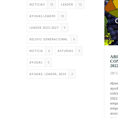
NOTICIAS
19
LEADER
13
AYUDAS LEADER
10
LEADER 2023-2027
9
RELEVO GENERACIONAL
6
NOTICIA
6
ASTURIAS
5
ABI
CO
AYUDAS
5
202
28/1
AYUDAS, LEADER, 2024
3
Abie
ayud
solic
2022.
empr
empr
asoc