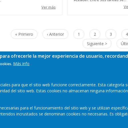
.
Ve
Ver más
nación
Primera
« Primero
Página
‹ Anterior
Page
1
Page
2
Page
3
P
4
página
anterior
Siguiente
Siguiente >
Últ
Últ
página
pág
para ofrecerle la mejor experiencia de usuario, recordand
Más info
cookies.
ales para que el sitio web funcione correctamente. Esta categoría s
guridad del sitio web. Estas cookies no almacenan ninguna información
ecesarias para el funcionamiento del sitio web y se utilizan específi
contenidos incrustados se denominan cookies no necesarias. Es obligat
Mapa web
Aviso legal
Polític