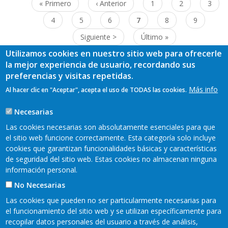
Paginación
Primera
« Primero
Página
‹ Anterior
Page
1
Page
2
Page
3
página
anterior
Page
4
Page
5
Page
6
Página
7
Page
8
Page
9
actual
Siguiente
Siguiente >
Última
Último »
página
página
Utilizamos cookies en nuestro sitio web para ofrecerle
la mejor experiencia de usuario, recordando sus
preferencias y visitas repetidas.
Más info
Al hacer clic en "Aceptar", acepta el uso de TODAS las cookies.
Necesarias
Las cookies necesarias son absolutamente esenciales para que
el sitio web funcione correctamente. Esta categoría solo incluye
cookies que garantizan funcionalidades básicas y características
de seguridad del sitio web. Estas cookies no almacenan ninguna
información personal.
No Necesarias
Las cookies que pueden no ser particularmente necesarias para
el funcionamiento del sitio web y se utilizan específicamente para
recopilar datos personales del usuario a través de análisis,